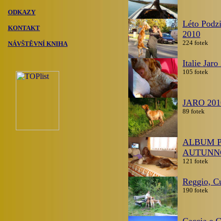
ODKAZY
Léto Podz
KONTAKT
2010
224 fotek
NÁVŠTĚVNÍ KNIHA
Italie Jaro
105 fotek
JARO 201
89 fotek
ALBUM P
AUTUNN
121 fotek
Reggio, Cu
190 fotek