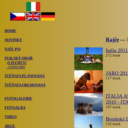
HOME
Rajče
— P
NOVINKY
NAŠI PSI
Italia 201
272 fotek
ITALSKÝ OHAŘ
-
O PLEMENI
- STANDARD
JARO 201
ŠTĚŇATA PLÁNOVANÁ
117 fotek
ŠTĚŇATA ODCHOVANÁ
ITALIA A
FOTOGALERIE
2010 - I
197 fotek
FOTOALBA
VIDEO
Benátská 
132 fotek
AKCE