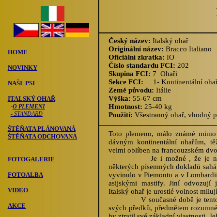
Český název:
Italský ohař
Originální název:
Bracco Italiano
HOME
Oficiální zkratka:
IO
Číslo standardu FCI:
202
NOVINKY
Skupina FCI:
7 Ohaři
Sekce FCI:
1- Kontinentální ohař
NAŠI PSI
Země původu:
Itálie
Výška:
55-67 cm
ITALSKÝ OHAŘ
Hmotnost:
25-40 kg
-
O PLEMENI
- STANDARD
Použití:
Všestranný ohař, vhodný pr
ŠTĚŇATA PLÁNOVANÁ
Toto plemeno, málo známé mimo h
ŠTĚŇATA ODCHOVANÁ
dávným kontinentální ohařům, tě
velmi oblíben na francouzském dvoř
Je i možné , že je nejstar
FOTOGALERIE
některých písemných dokladů sahá hi
FOTOALBA
vyvinulo v Piemontu a v Lombardii 
asijskými mastify. Jiní odvozují
VIDEO
Italský ohař je urostlé volnost milují
V současné době je tento pes,
AKCE
svých předků, předmětem rozumné s
by ztratil své základní vlastnosti. 